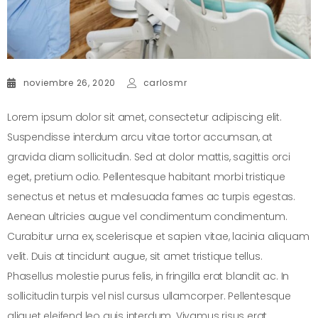
noviembre 26, 2020
carlosmr
Lorem ipsum dolor sit amet, consectetur adipiscing elit.
Suspendisse interdum arcu vitae tortor accumsan, at
gravida diam sollicitudin. Sed at dolor mattis, sagittis orci
eget, pretium odio. Pellentesque habitant morbi tristique
senectus et netus et malesuada fames ac turpis egestas.
Aenean ultricies augue vel condimentum condimentum.
Curabitur urna ex, scelerisque et sapien vitae, lacinia aliquam
velit. Duis at tincidunt augue, sit amet tristique tellus.
Phasellus molestie purus felis, in fringilla erat blandit ac. In
sollicitudin turpis vel nisl cursus ullamcorper. Pellentesque
aliquet eleifend leo quis interdum. Vivamus risus erat,